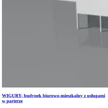
WIGURY- budynek biurowo-mieszkalny z usługami
w parterze